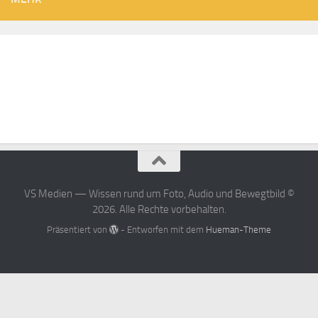
VS Medien — Wissen rund um Foto, Audio und Bewegtbild ©
2026. Alle Rechte vorbehalten.
Präsentiert von
- Entworfen mit dem
Hueman-Theme