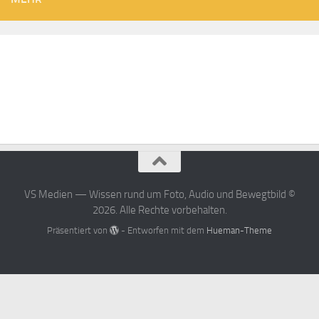
VS Medien — Wissen rund um Foto, Audio und Bewegtbild ©
2026. Alle Rechte vorbehalten.
Präsentiert von
- Entworfen mit dem
Hueman-Theme